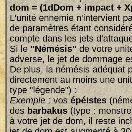
dom = (1dDom + impact + Xp
L'unité ennemie n'intervient p
de paramètres étant considéré
compte dans les jets d'attaqu
Si le
"Némésis"
de votre uni
adverse, le jet de dommage est
De plus, la némésis adéquat p
directement au moins une unit
type "légende") :
Exemple
: vos
épéistes
(némé
des
barbakus
(type : monstre,
à votre jet de dom, il reste in
jet de dom est augmenté à 30,